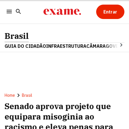
Entrar
Brasil
GUIA DO CIDADÃO
INFRAESTRUTURA
CÂMARA
GOVERNO 
Home
Brasil
Senado aprova projeto que
equipara misoginia ao
racismo e eleva penas para