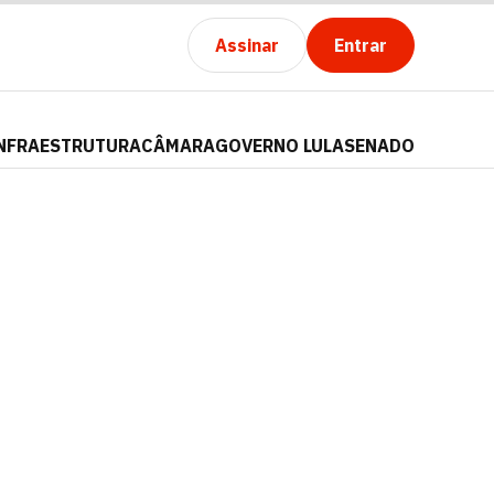
Assinar
Entrar
NFRAESTRUTURA
CÂMARA
GOVERNO LULA
SENADO