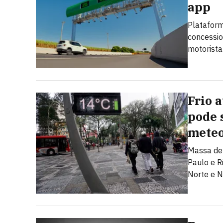
app
Plataform
concessio
motorista
Frio 
pode s
meteo
Massa de 
Paulo e R
Norte e N