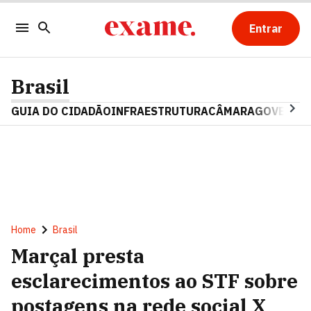
Entrar
Brasil
GUIA DO CIDADÃO
INFRAESTRUTURA
CÂMARA
GOVERNO 
Home
Brasil
Marçal presta
esclarecimentos ao STF sobre
postagens na rede social X