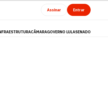
Assinar
Entrar
NFRAESTRUTURA
CÂMARA
GOVERNO LULA
SENADO