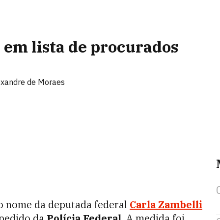
i em lista de procurados
Alexandre de Moraes
5, o nome da deputada federal
Carla Zambelli
 pedido da
Polícia Federal
. A medida foi