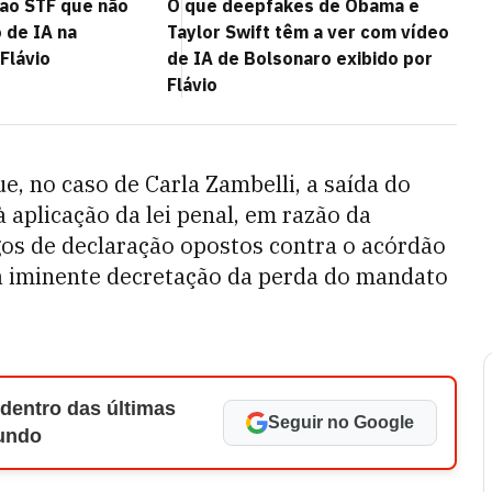
 ao STF que não
O que deepfakes de Obama e
 de IA na
Taylor Swift têm a ver com vídeo
Flávio
de IA de Bolsonaro exibido por
Flávio
e, no caso de Carla Zambelli, a saída do
 à aplicação da lei penal, em razão da
s de declaração opostos contra o acórdão
 a iminente decretação da perda do mandato
 dentro das últimas
Seguir no Google
Mundo