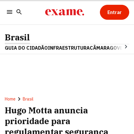
Entrar
Brasil
GUIA DO CIDADÃO
INFRAESTRUTURA
CÂMARA
GOVERNO 
Home
Brasil
Hugo Motta anuncia
prioridade para
regulamentar segurança