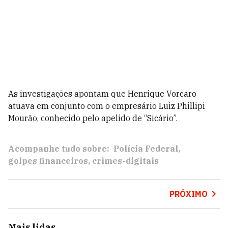
As investigações apontam que Henrique Vorcaro
atuava em conjunto com o empresário Luiz Phillipi
Mourão, conhecido pelo apelido de “Sicário”.
Acompanhe tudo sobre:
Polícia Federal
golpes financeiros
crimes-digitais
PRÓXIMO
Mais lidas