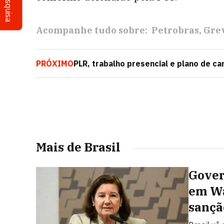
Pesquisa
Acompanhe tudo sobre:
Petrobras
Gre
PRÓXIMO
PLR, trabalho presencial e plano de ca
Petrobras
Mais de Brasil
Gover
em Wa
sançã