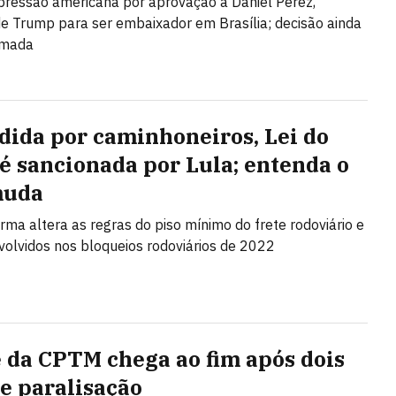
 pressão americana por aprovação a Daniel Perez,
de Trump para ser embaixador em Brasília; decisão ainda
omada
dida por caminhoneiros, Lei do
 é sancionada por Lula; entenda o
muda
rma altera as regras do piso mínimo do frete rodoviário e
nvolvidos nos bloqueios rodoviários de 2022
 da CPTM chega ao fim após dois
de paralisação