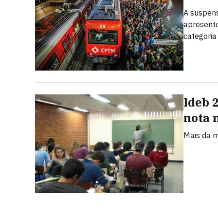
A suspens
apresento
categoria
Ideb 
nota 
Mais da m