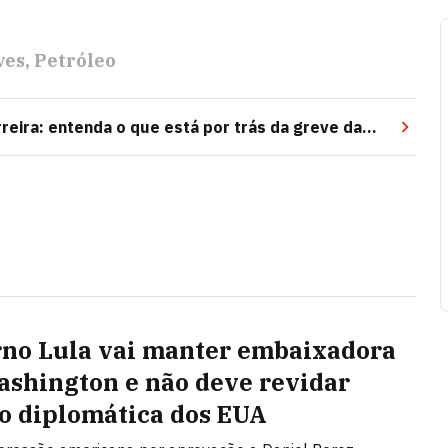
ves
Petróleo
rreira: entenda o que está por trás da greve da
no Lula vai manter embaixadora
shington e não deve revidar
o diplomática dos EUA