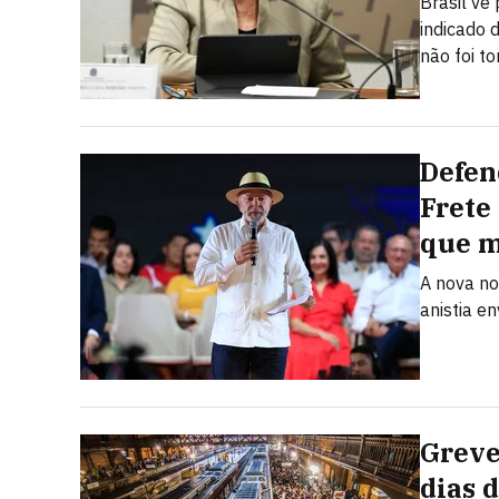
Brasil vê
indicado 
não foi t
Defen
Frete
que 
A nova no
anistia e
Greve
dias 