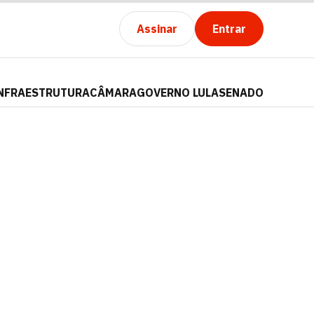
Assinar
Entrar
NFRAESTRUTURA
CÂMARA
GOVERNO LULA
SENADO