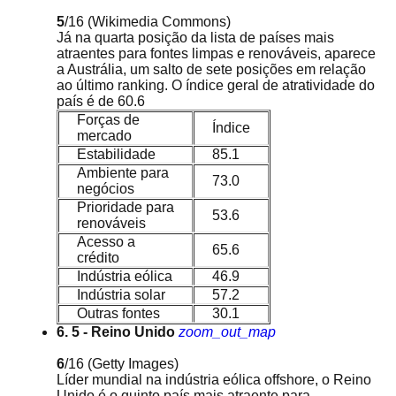
5
/16
(Wikimedia Commons)
Já na quarta posição da lista de países mais
atraentes para fontes limpas e renováveis, aparece
a Austrália, um salto de sete posições em relação
ao último ranking. O índice geral de atratividade do
país é de 60.6
Forças de
Índice
mercado
Estabilidade
85.1
Ambiente para
73.0
negócios
Prioridade para
53.6
renováveis
Acesso a
65.6
crédito
Indústria eólica
46.9
Indústria solar
57.2
Outras fontes
30.1
6. 5 - Reino Unido
zoom_out_map
6
/16
(Getty Images)
Líder mundial na indústria eólica offshore, o Reino
Unido é o quinto país mais atraente para