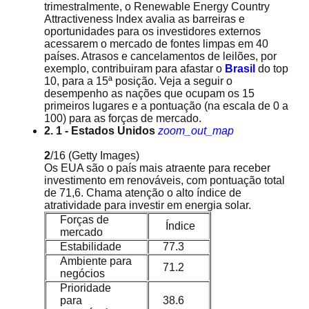
trimestralmente, o Renewable Energy Country
Attractiveness Index avalia as barreiras e
oportunidades para os investidores externos
acessarem o mercado de fontes limpas em 40
países. Atrasos e cancelamentos de leilões, por
exemplo, contribuiram para afastar o
Brasil
do top
10, para a 15ª posição. Veja a seguir o
desempenho as nações que ocupam os 15
primeiros lugares e a pontuação (na escala de 0 a
100) para as forças de mercado.
2. 1 - Estados Unidos
zoom_out_map
2
/16
(Getty Images)
Os EUA são o país mais atraente para receber
investimento em renováveis, com pontuação total
de 71,6. Chama atenção o alto índice de
atratividade para investir em energia solar.
Forças de
Índice
mercado
Estabilidade
77.3
Ambiente para
71.2
negócios
Prioridade
para
38.6