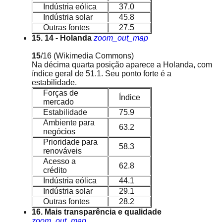
Indústria eólica
37.0
Indústria solar
45.8
Outras fontes
27.5
15. 14 - Holanda
zoom_out_map
15
/16
(Wikimedia Commons)
Na décima quarta posição aparece a Holanda, com
índice geral de 51.1. Seu ponto forte é a
estabilidade.
Forças de
Índice
mercado
Estabilidade
75.9
Ambiente para
63.2
negócios
Prioridade para
58.3
renováveis
Acesso a
62.8
crédito
Indústria eólica
44.1
Indústria solar
29.1
Outras fontes
28.2
16. Mais transparência e qualidade
zoom_out_map