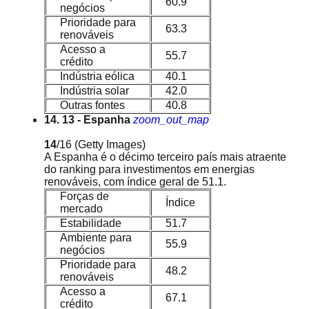
60.9
negócios
Prioridade para
63.3
renováveis
Acesso a
55.7
crédito
Indústria eólica
40.1
Indústria solar
42.0
Outras fontes
40.8
14. 13 - Espanha
zoom_out_map
14
/16
(Getty Images)
A Espanha é o décimo terceiro país mais atraente
do ranking para investimentos em energias
renováveis, com índice geral de 51.1.
Forças de
Índice
mercado
Estabilidade
51.7
Ambiente para
55.9
negócios
Prioridade para
48.2
renováveis
Acesso a
67.1
crédito