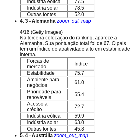
Indústria eólica
77.5
Indústria solar
78.5
Outras fontes
52.0
4. 3 - Alemanha
zoom_out_map
4
/16
(Getty Images)
Na terceira colocação do ranking, aparece a
Alemanha. Sua pontuação total foi de 67. O país
tem um índice de atratividade alto em estabilidade
interna.
Forças de
Índice
mercado
Estabilidade
75.7
Ambiente para
61.0
negócios
Prioridade para
55.4
renováveis
Acesso a
72.7
crédito
Indústria eólica
59.9
Indústria solar
63.0
Outras fontes
45.8
5. 4 - Austrália
zoom_out_map