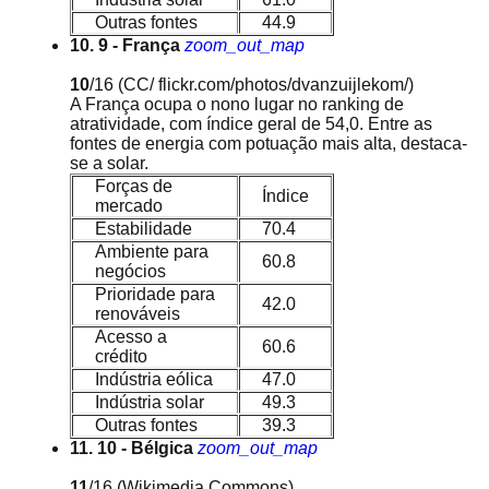
Outras fontes
44.9
10. 9 - França
zoom_out_map
10
/16
(CC/ flickr.com/photos/dvanzuijlekom/)
A França ocupa o nono lugar no ranking de
atratividade, com índice geral de 54,0. Entre as
fontes de energia com potuação mais alta, destaca-
se a solar.
Forças de
Índice
mercado
Estabilidade
70.4
Ambiente para
60.8
negócios
Prioridade para
42.0
renováveis
Acesso a
60.6
crédito
Indústria eólica
47.0
Indústria solar
49.3
Outras fontes
39.3
11. 10 - Bélgica
zoom_out_map
11
/16
(Wikimedia Commons)