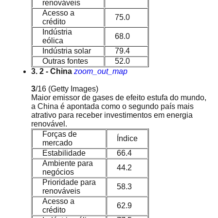
renováveis
Acesso a
75.0
crédito
Indústria
68.0
eólica
Indústria solar
79.4
Outras fontes
52.0
3. 2 - China
zoom_out_map
3
/16
(Getty Images)
Maior emissor de gases de efeito estufa do mundo,
a China é apontada como o segundo país mais
atrativo para receber investimentos em energia
renovável.
Forças de
Índice
mercado
Estabilidade
66.4
Ambiente para
44.2
negócios
Prioridade para
58.3
renováveis
Acesso a
62.9
crédito