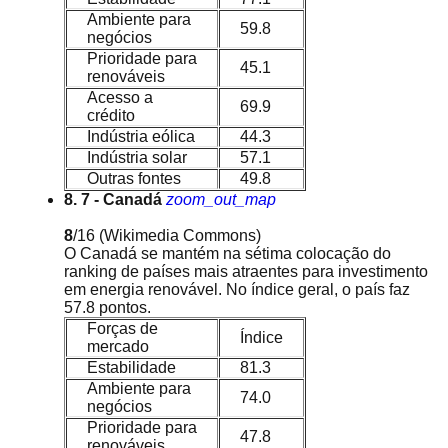
Ambiente para
59.8
negócios
Prioridade para
45.1
renováveis
Acesso a
69.9
crédito
Indústria eólica
44.3
Indústria solar
57.1
Outras fontes
49.8
8. 7 - Canadá
zoom_out_map
8
/16
(Wikimedia Commons)
O Canadá se mantém na sétima colocação do
ranking de países mais atraentes para investimento
em energia renovável. No índice geral, o país faz
57.8 pontos.
Forças de
Índice
mercado
Estabilidade
81.3
Ambiente para
74.0
negócios
Prioridade para
47.8
renováveis