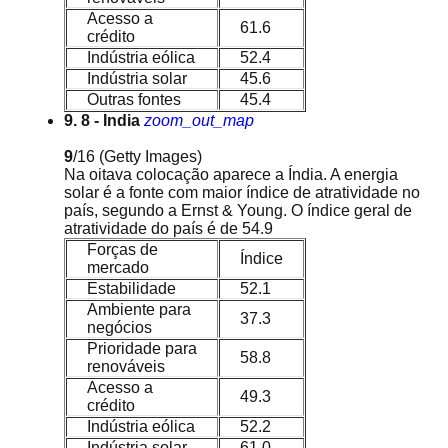
Acesso a
61.6
crédito
Indústria eólica
52.4
Indústria solar
45.6
Outras fontes
45.4
9. 8 - India
zoom_out_map
9
/16
(Getty Images)
Na oitava colocação aparece a Índia. A energia
solar é a fonte com maior índice de atratividade no
país, segundo a Ernst & Young. O índice geral de
atratividade do país é de 54.9
Forças de
Índice
mercado
Estabilidade
52.1
Ambiente para
37.3
negócios
Prioridade para
58.8
renováveis
Acesso a
49.3
crédito
Indústria eólica
52.2
Indústria solar
61.0