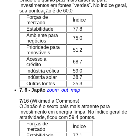
investimentos em fontes "verdes". No índice geral,
sua pontuação é de 60.0
Forças de
Índice
mercado
Estabilidade
77.8
Ambiente para
75.0
negócios
Prioridade para
51.2
renováveis
Acesso a
68.7
crédito
Indústria eólica
59.0
Indústria solar
38.7
Outras fontes
35.3
7. 6 - Japão
zoom_out_map
7
/16
(Wikimedia Commons)
O Japão é o sexto país mais atraente para
investimento em energia limpa. No índice geral de
atratividade, ficou com 59.4 pontos.
Forças de
Índice
mercado
Estabilidade
77.1