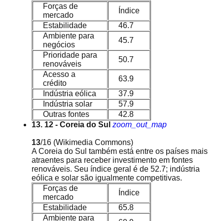
Forças de
Índice
mercado
Estabilidade
46.7
Ambiente para
45.7
negócios
Prioridade para
50.7
renováveis
Acesso a
63.9
crédito
Indústria eólica
37.9
Indústria solar
57.9
Outras fontes
42.8
13. 12 - Coreia do Sul
zoom_out_map
13
/16
(Wikimedia Commons)
A Coreia do Sul também está entre os países mais
atraentes para receber investimento em fontes
renováveis. Seu índice geral é de 52.7; indústria
eólica e solar são igualmente competitivas.
Forças de
Índice
mercado
Estabilidade
65.8
Ambiente para