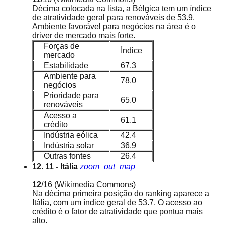
Décima colocada na lista, a Bélgica tem um índice
de atratividade geral para renováveis de 53.9.
Ambiente favorável para negócios na área é o
driver de mercado mais forte.
Forças de
Índice
mercado
Estabilidade
67.3
Ambiente para
78.0
negócios
Prioridade para
65.0
renováveis
Acesso a
61.1
crédito
Indústria eólica
42.4
Indústria solar
36.9
Outras fontes
26.4
12. 11 - Itália
zoom_out_map
12
/16
(Wikimedia Commons)
Na décima primeira posição do ranking aparece a
Itália, com um índice geral de 53.7. O acesso ao
crédito é o fator de atratividade que pontua mais
alto.