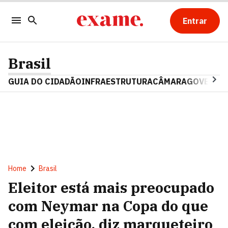
Entrar
Brasil
GUIA DO CIDADÃO
INFRAESTRUTURA
CÂMARA
GOVERNO 
Home
Brasil
Eleitor está mais preocupado
com Neymar na Copa do que
com eleição, diz marqueteiro