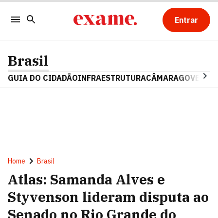
Entrar
Brasil
GUIA DO CIDADÃO
INFRAESTRUTURA
CÂMARA
GOVERNO 
Home
Brasil
Atlas: Samanda Alves e
Styvenson lideram disputa ao
Senado no Rio Grande do