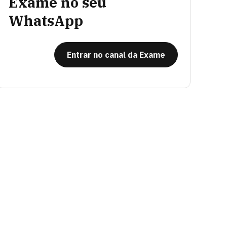
Exame no seu
WhatsApp
Entrar no canal da Exame