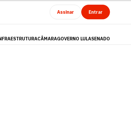
Assinar
Entrar
NFRAESTRUTURA
CÂMARA
GOVERNO LULA
SENADO