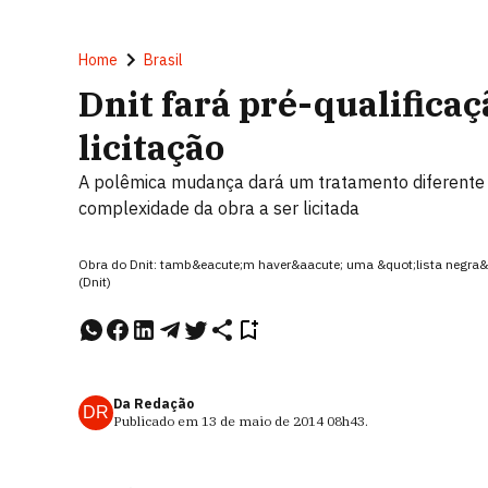
Home
Brasil
Dnit fará pré-qualifica
licitação
A polêmica mudança dará um tratamento diferente 
complexidade da obra a ser licitada
Obra do Dnit: tamb&eacute;m haver&aacute; uma &quot;lista negra&q
(Dnit)
Da Redação
DR
Publicado em
13 de maio de 2014
08h43
.