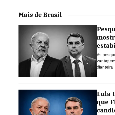
Mais de Brasil
Pesqu
mostr
estab
As pesqui
vantagens
dianteira
Lula 
que F
candi