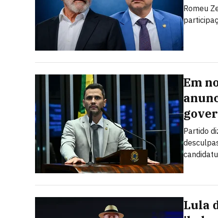
Romeu Zem
participaç
Em no
anunc
gover
Partido d
desculpas
candidatu
Lula 