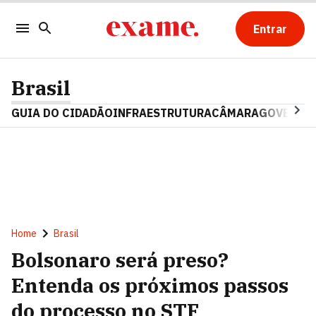
Entrar
Brasil
GUIA DO CIDADÃO
INFRAESTRUTURA
CÂMARA
GOVERNO 
Home
Brasil
Bolsonaro será preso?
Entenda os próximos passos
do processo no STF