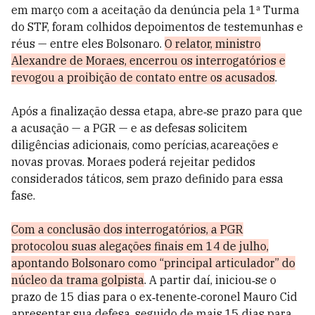
em março com a aceitação da denúncia pela 1ª Turma
do STF, foram colhidos depoimentos de testemunhas e
réus — entre eles Bolsonaro.
O relator, ministro
Alexandre de Moraes, encerrou os interrogatórios e
revogou a proibição de contato entre os acusados
.
Após a finalização dessa etapa, abre‑se prazo para que
a acusação — a PGR — e as defesas solicitem
diligências adicionais, como perícias, acareações e
novas provas. Moraes poderá rejeitar pedidos
considerados táticos, sem prazo definido para essa
fase.
Com a conclusão dos interrogatórios, a PGR
protocolou suas alegações finais em 14 de julho,
apontando Bolsonaro como “principal articulador” do
núcleo da trama golpista
. A partir daí, iniciou‑se o
prazo de 15 dias para o ex‑tenente‑coronel Mauro Cid
apresentar sua defesa, seguido de mais 15 dias para