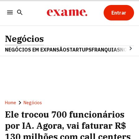
Entrar
Negócios
NEGÓCIOS EM EXPANSÃO
STARTUPS
FRANQUIAS
NOSTAL
Home
Negócios
Ele trocou 700 funcionários
por IA. Agora, vai faturar R$
130 milhões com call centers