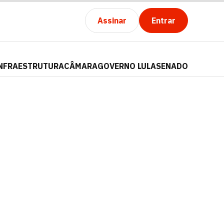
Assinar
Entrar
NFRAESTRUTURA
CÂMARA
GOVERNO LULA
SENADO