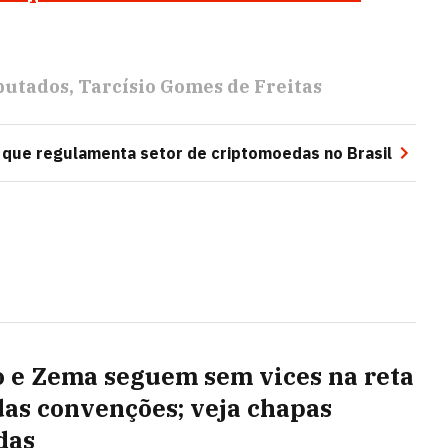
putados
Tarcísio Gomes de Freitas
 que regulamenta setor de criptomoedas no Brasil
o e Zema seguem sem vices na reta
 das convenções; veja chapas
das