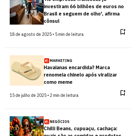
investiram 66 bilhões de euros no
Brasil e seguem de olho', afirma
cônsul
18 de agosto de 2025 • 5 min de leitura
MARKETING
Havaianas encardida? Marca
renomeia chinelo após viralizar
como meme
15 de julho de 2025 • 2 min de leitura
NEGÓCIOS
Chilli Beans, cupuaçu, cachaça:
quais são as comidas e produtos