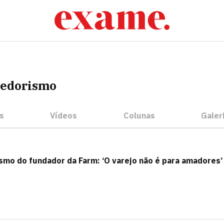
dedorismo
s
Vídeos
Colunas
Galer
smo do fundador da Farm: ‘O varejo não é para amadores’