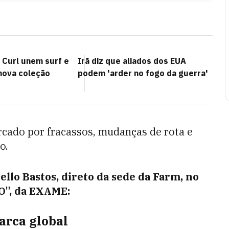
 Curl unem surf e
Irã diz que aliados dos EUA
nova coleção
podem 'arder no fogo da guerra'
rcado por fracassos, mudanças de rota e
o.
llo Bastos, direto da sede da Farm, no
EO", da EXAME:
arca global