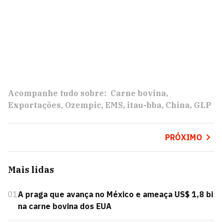
Acompanhe tudo sobre:
Carne bovina
Exportações
Ozempic
EMS
itau-bba
China
GLP
PRÓXIMO
Mais lidas
01
A praga que avança no México e ameaça US$ 1,8 bi
na carne bovina dos EUA