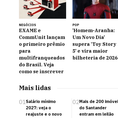
NEGÓCIOS
POP
EXAME e
'Homem-Aranha:
CommUnit lançam
Um Novo Dia'
o primeiro prêmio
supera 'Toy Story
para
5' e vira maior
multifranqueados
bilheteria de 2026
do Brasil. Veja
como se inscrever
Mais lidas
01
02
Salário mínimo
Mais de 200 imóve
2027: veja o
do Santander
reajuste e o novo
entram em leilão