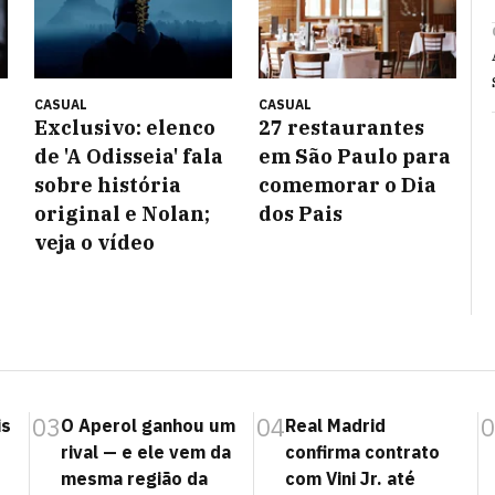
CASUAL
CASUAL
Exclusivo: elenco
27 restaurantes
de 'A Odisseia' fala
em São Paulo para
sobre história
comemorar o Dia
original e Nolan;
dos Pais
veja o vídeo
03
04
0
is
O Aperol ganhou um
Real Madrid
rival — e ele vem da
confirma contrato
mesma região da
com Vini Jr. até