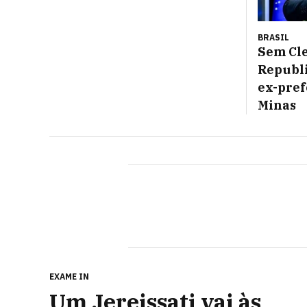
BRASIL
Sem Cle
Republi
ex-pref
Minas
EXAME IN
Um Jereissati vai às