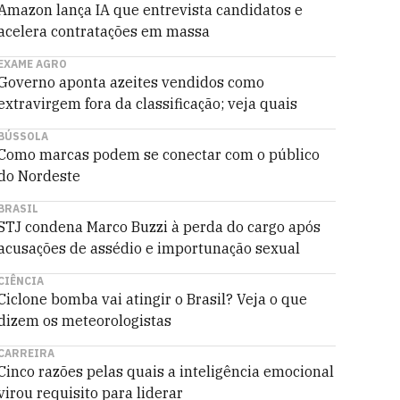
Amazon lança IA que entrevista candidatos e
acelera contratações em massa
EXAME AGRO
Governo aponta azeites vendidos como
extravirgem fora da classificação; veja quais
BÚSSOLA
Como marcas podem se conectar com o público
do Nordeste
BRASIL
STJ condena Marco Buzzi à perda do cargo após
acusações de assédio e importunação sexual
CIÊNCIA
Ciclone bomba vai atingir o Brasil? Veja o que
dizem os meteorologistas
CARREIRA
Cinco razões pelas quais a inteligência emocional
virou requisito para liderar