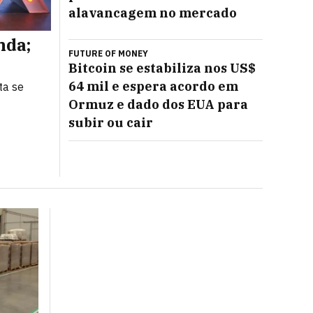
alavancagem no mercado
nda;
Com 14 novas lojas no radar,
FUTURE OF MONEY
minimiza eleições e foca no l
Bitcoin se estabiliza nos US$
64 mil e espera acordo em
ta se
Lucro recorde e margem em alta reforçam plano 
companhia, que diz estar preparada para diferen
Ormuz e dado dos EUA para
subir ou cair