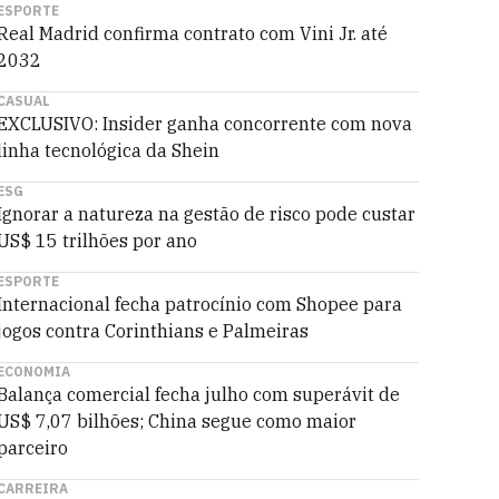
ESPORTE
Real Madrid confirma contrato com Vini Jr. até
2032
CASUAL
EXCLUSIVO: Insider ganha concorrente com nova
linha tecnológica da Shein
ESG
Ignorar a natureza na gestão de risco pode custar
US$ 15 trilhões por ano
ESPORTE
Internacional fecha patrocínio com Shopee para
jogos contra Corinthians e Palmeiras
ECONOMIA
Balança comercial fecha julho com superávit de
US$ 7,07 bilhões; China segue como maior
parceiro
CARREIRA