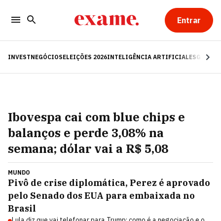
Entrar
INVEST
NEGÓCIOS
ELEIÇÕES 2026
INTELIGÊNCIA ARTIFICIAL
ESG
RE
Ibovespa cai com blue chips e
balanços e perde 3,08% na
semana; dólar vai a R$ 5,08
MUNDO
Pivô de crise diplomática, Perez é aprovado
pelo Senado dos EUA para embaixada no
Brasil
Lula diz que vai telefonar para Trump; como é a negociação e o