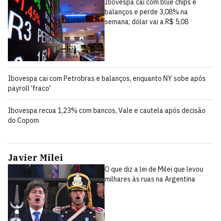
Ibovespa cai com blue chips e
balanços e perde 3,08% na
semana; dólar vai a R$ 5,08
Ibovespa cai com Petrobras e balanços, enquanto NY sobe após
payroll 'fraco'
Ibovespa recua 1,23% com bancos, Vale e cautela após decisão
do Copom
Javier Milei
O que diz a lei de Milei que levou
milhares às ruas na Argentina