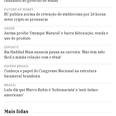
candidato ao governo de Minas
FUTURE OF MONEY
BC publica norma de retenção de stablecoins por 24 horas;
setor cripto se pronuncia
SAÚDE
Anvisa proíbe 'Ozempic Natural' e barra fabricação, venda e
uso do produto
ESPORTE
Bia Haddad Maia anuncia pausa na carreira: 'Não tem sido
fácil a minha relação com o tênis'
ESFERA BRASIL
Conheça o papel do Congresso Nacional na estrutura
bicameral brasileira
BRASIL
Lula diz que Marco Rubio é 'bolsonarista' e 'anti-latino-
americano'
Mais lidas