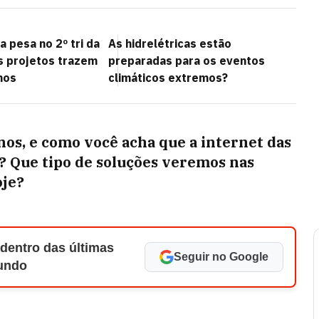
a pesa no 2º tri da
As hidrelétricas estão
s projetos trazem
preparadas para os eventos
hos
climáticos extremos?
nos, e como você acha que a internet das
l? Que tipo de soluções veremos nas
oje?
 dentro das últimas
Seguir no Google
Mundo