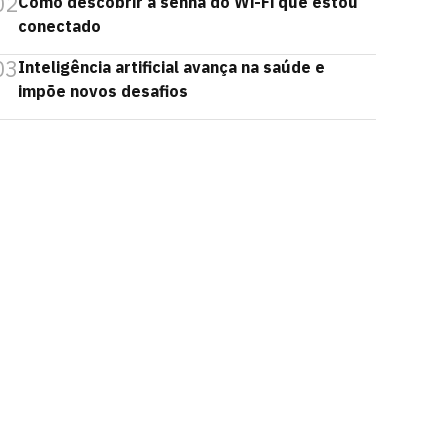
02
Como descobrir a senha do Wi-Fi que estou
conectado
03
Inteligência artificial avança na saúde e
impõe novos desafios