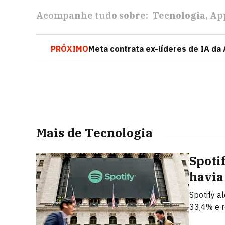
Acompanhe tudo sobre:
Tecnologia
Ap
PRÓXIMO
Meta contrata ex-líderes de IA da 
Mais de Tecnologia
Spoti
havia
Spotify a
33,4% e r