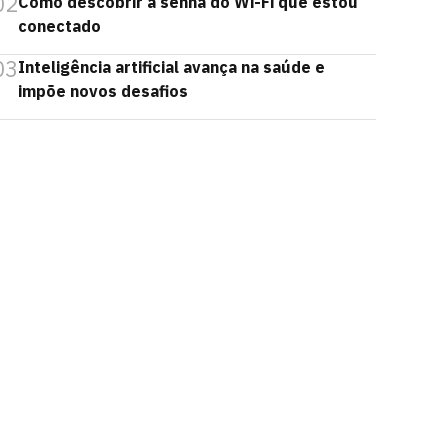
02
Como descobrir a senha do Wi-Fi que estou
conectado
03
Inteligência artificial avança na saúde e
impõe novos desafios