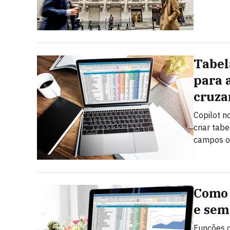
Tabel
para a
cruza
Copilot n
criar tab
campos o
Como 
e sem
Funções 