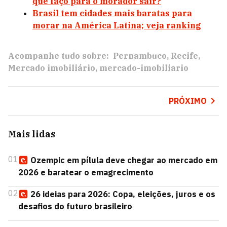
que faço para o morador sair?
Brasil tem cidades mais baratas para
morar na América Latina; veja ranking
Acompanhe tudo sobre:
Pernambuco
Recife
Mercado imobiliário
mercado-imobiliario
PRÓXIMO
Mais lidas
01
Ozempic em pílula deve chegar ao mercado em
2026 e baratear o emagrecimento
02
26 ideias para 2026: Copa, eleições, juros e os
desafios do futuro brasileiro