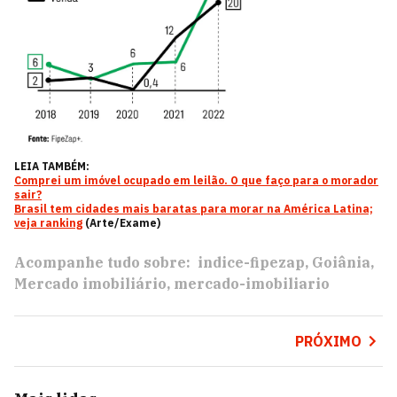
LEIA TAMBÉM:
Comprei um imóvel ocupado em leilão. O que faço para o morador
sair?
Brasil tem cidades mais baratas para morar na América Latina;
veja ranking
(Arte/Exame)
Acompanhe tudo sobre:
indice-fipezap
Goiânia
Mercado imobiliário
mercado-imobiliario
PRÓXIMO