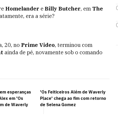
re
Homelander
e
Billy Butcher
, em
The
xatamente, era a série?
a, 20, no
Prime Video
, terminou com
t
ainda de pé, novamente sob o comando
tem esperanças
'Os Feiticeiros Além de Waverly
Alex em 'Os
Place' chega ao fim com retorno
lém de Waverly
de Selena Gomez