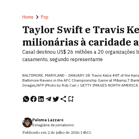
Home
Pop
Taylor Swift e Travis K
milionárias à caridade 
Casal destinou US$ 26 milhões a 20 organizações b
casamento, segundo representante
BALTIMORE, MARYLAND - JANUARY 28: Travis Kelce #87 of the Kansas C
Baltimore Ravens in the AFC Championship Game at M&amp;T Bank S
Images/AFP (Photo by Rob Carr / GETTY IMAGES NORTH AMERICA /
Paloma Lazzaro
Estagiária de jornalismo
Publicado em
2 de julho de 2026
14h11
.