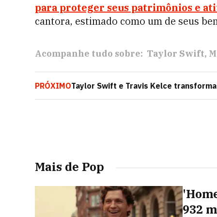
para proteger seus patrimônios e at
cantora, estimado como um de seus ben
Acompanhe tudo sobre:
Taylor Swift
M
PRÓXIMO
Taylor Swift e Travis Kelce transfor
do ano
Mais de Pop
'Home
932 m