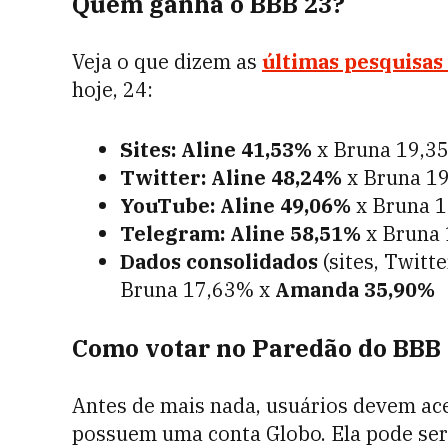
Quem ganha o BBB 23?
Veja o que dizem as
últimas pesquisas
hoje, 24:
Sites: Aline 41,53%
x
Bruna 19,3
Twitter: Aline 48,24%
x
Bruna 1
YouTube:
Aline 49,06%
x
Bruna 
Telegram:
Aline 58,51%
x
Bruna
Dados consolidados
(sites, Twitt
Bruna 17,63% x
Amanda 35,90%
Como votar no Paredão do BBB
Antes de mais nada, usuários devem ac
possuem uma conta Globo. Ela pode ser