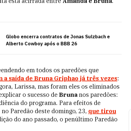
uta está acirrada entre
Amanda e Bruna
.
Globo encerra contratos de Jonas Sulzbach e
Alberto Cowboy após o BBB 26
reendendo em todos os paredões que
 a saída de Bruna Griphao já três vezes
:
agora, Larissa, mas foram eles os eliminados
 explicar o sucesso de
Bruna
nos paredões:
diência do programa. Para efeitos de
 no Paredão deste domingo, 23,
que tirou
ição do ano passado, o penúltimo Paredão