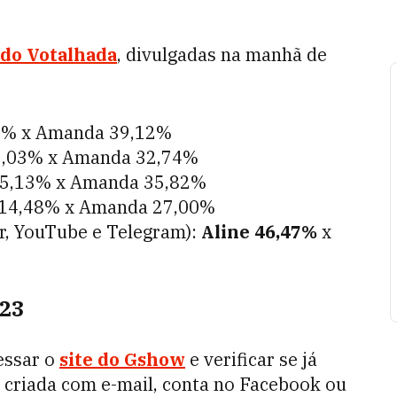
 do Votalhada
, divulgadas na manhã de
5%
x
Amanda 39,12%
9,03%
x
Amanda
32,74
%
15,13%
x
Amanda
35,82%
 14,48%
x
Amanda
27,00%
er, YouTube e Telegram):
Aline 46,47%
x
 23
essar o
site do Gshow
e verificar se já
 criada com e-mail, conta no Facebook ou