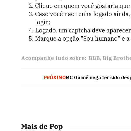
Clique em
quem você gostaria que
Caso você não tenha logado ainda,
login;
Logado, um captcha deve aparecer 
Marque a opção "Sou humano" e a c
Acompanhe tudo sobre:
BBB
Big Brothe
PRÓXIMO
MC Guimê nega ter sido des
Mais de Pop