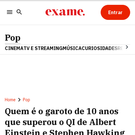
Entrar
Pop
CINEMA
TV E STREAMING
MÚSICA
CURIOSIDADES
REALIT
Home
Pop
Quem é o garoto de 10 anos
que superou o QI de Albert
Einstein e Stephen Hawking