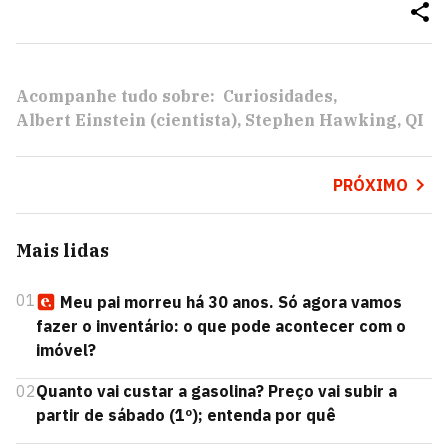
Acompanhe tudo sobre:
Curiosidades
Albert Einstein (cientista)
Stephen Hawking
QI
PRÓXIMO
Mais lidas
01
Meu pai morreu há 30 anos. Só agora vamos
fazer o inventário: o que pode acontecer com o
imóvel?
02
Quanto vai custar a gasolina? Preço vai subir a
partir de sábado (1º); entenda por quê