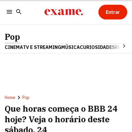
Entrar
Pop
CINEMA
TV E STREAMING
MÚSICA
CURIOSIDADES
REALIT
Home
Pop
Que horas começa o BBB 24
hoje? Veja o horário deste
sábado, 24