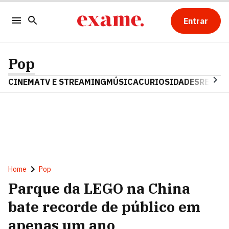
Entrar
Pop
CINEMA
TV E STREAMING
MÚSICA
CURIOSIDADES
REALIT
Home
Pop
Parque da LEGO na China
bate recorde de público em
apenas um ano