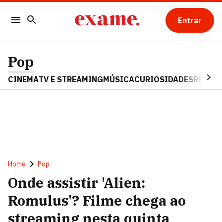
Entrar
Pop
CINEMA
TV E STREAMING
MÚSICA
CURIOSIDADES
REALIT
Home
Pop
Onde assistir 'Alien:
Romulus'? Filme chega ao
streaming nesta quinta