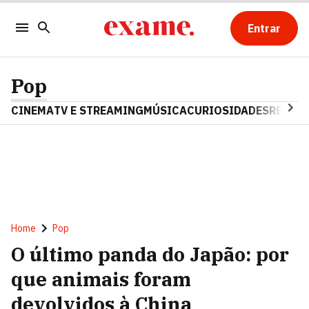
Entrar
Pop
CINEMA
TV E STREAMING
MÚSICA
CURIOSIDADES
REALIT
Home
Pop
O último panda do Japão: por
que animais foram
devolvidos à China