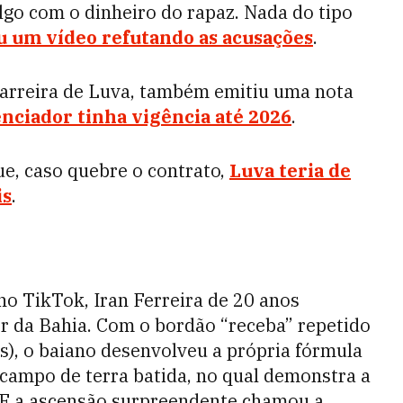
lgo com o dinheiro do rapaz. Nada do tipo
u um vídeo refutando as acusações
.
 carreira de Luva, também emitiu uma nota
enciador tinha vigência até 2026
.
e, caso quebre o contrato,
Luva teria de
is
.
o TikTok, Iran Ferreira de 20 anos
r da Bahia.
Com o bordão “receba” repetido
), o baiano desenvolveu a própria fórmula
 campo de terra batida, no qual demonstra a
l. E a ascensão surpreendente chamou a