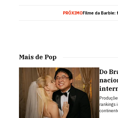
PRÓXIMO
Filme da Barbie: 
Mais de Pop
Do Br
nacio
inter
Produções
rankings 
continent