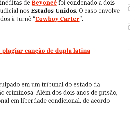
inéditas de
Beyoncé
foi condenado a dois
judicial nos
Estados Unidos
. O caso envolve
ados à turnê “
Cowboy Carter
”.
 plagiar canção de dupla latina
 culpado em um tribunal do estado da
ão criminosa. Além dos dois anos de prisão,
nal em liberdade condicional, de acordo