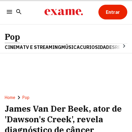
Entrar
Pop
CINEMA
TV E STREAMING
MÚSICA
CURIOSIDADES
REALIT
Home
Pop
James Van Der Beek, ator de
'Dawson's Creek', revela
diagnóstico de câncer