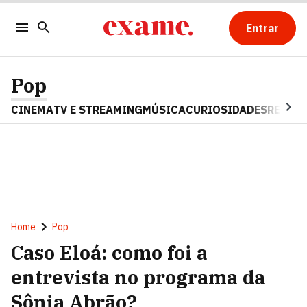
Entrar
Pop
CINEMA
TV E STREAMING
MÚSICA
CURIOSIDADES
REALIT
Home
Pop
Caso Eloá: como foi a
entrevista no programa da
Sônia Abrão?