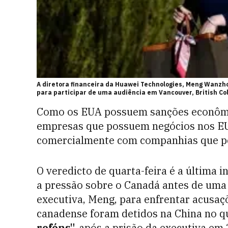
A diretora financeira da Huawei Technologies, Meng Wanzh
para participar de uma audiência em Vancouver, British Co
Como os EUA possuem sanções econômic
empresas que possuem negócios nos EU
comercialmente com companhias que po
O veredicto de quarta-feira é a última 
a pressão sobre o Canadá antes de uma 
executiva, Meng, para enfrentar acusaç
canadense foram detidos na China no qu
reféns",
após a prisão da executiva em