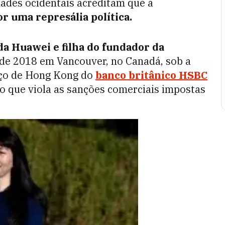
ades ocidentais acreditam que a
r uma represália política.
 da Huawei e filha do fundador da
 de 2018 em Vancouver, no Canadá, sob a
aço de Hong Kong do
banco britânico HSBC
o que viola as sanções comerciais impostas