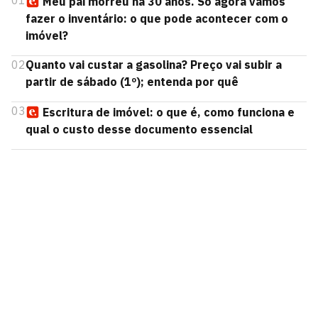
01
Meu pai morreu há 30 anos. Só agora vamos
fazer o inventário: o que pode acontecer com o
imóvel?
02
Quanto vai custar a gasolina? Preço vai subir a
partir de sábado (1º); entenda por quê
03
Escritura de imóvel: o que é, como funciona e
qual o custo desse documento essencial