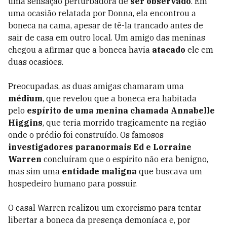
uma sensação perturbadora de
ser observado
. Em
uma ocasião relatada por Donna, ela encontrou a
boneca na cama, apesar de tê-la trancado antes de
sair de casa em outro local. Um amigo das meninas
chegou a afirmar que a boneca havia
atacado
ele em
duas ocasiões.
Preocupadas, as duas amigas chamaram uma
médium
, que revelou que a boneca era habitada
pelo
espírito de uma menina chamada Annabelle
Higgins
, que teria morrido tragicamente na região
onde o prédio foi construído. Os famosos
investigadores paranormais Ed e Lorraine
Warren
concluíram que o espírito não era benigno,
mas sim uma
entidade maligna
que buscava um
hospedeiro humano para possuir.
O casal Warren realizou um exorcismo para tentar
libertar a boneca da presença demoníaca e, por