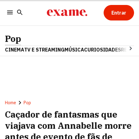
Entrar
Pop
CINEMA
TV E STREAMING
MÚSICA
CURIOSIDADES
REALIT
Home
Pop
Caçador de fantasmas que
viajava com Annabelle morre
antes de evento de fãs de