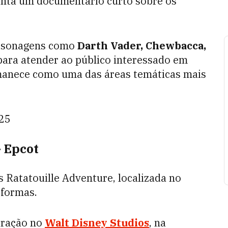
nta um documentário curto sobre os
ersonagens como
Darth Vader, Chewbacca,
o para atender ao público interessado em
manece como uma das áreas temáticas mais
25
- Epcot
 Ratatouille Adventure, localizada no
eformas.
tração no
Walt Disney Studios
, na