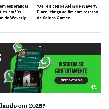
tem esperanças
'Os Feiticeiros Além de Waverly
Alex em 'Os
Place' chega ao fim com retorno
lém de Waverly
de Selena Gomez
rlando em 2025?