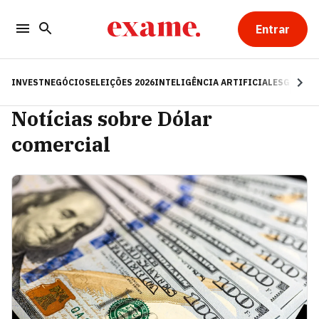
Entrar
INVEST
NEGÓCIOS
ELEIÇÕES 2026
INTELIGÊNCIA ARTIFICIAL
ESG
RE
Notícias sobre Dólar
comercial