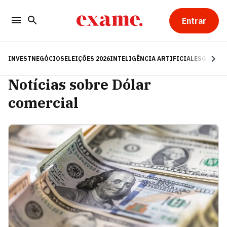
Entrar
INVEST
NEGÓCIOS
ELEIÇÕES 2026
INTELIGÊNCIA ARTIFICIAL
ESG
RE
Notícias sobre Dólar
comercial