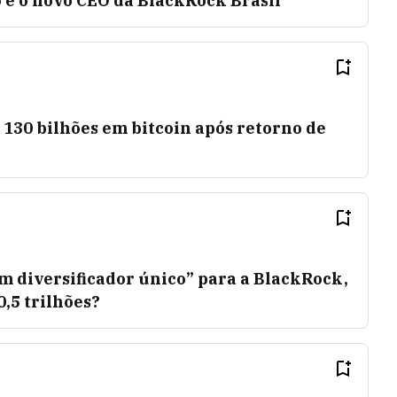
 é o novo CEO da BlackRock Brasil
130 bilhões em bitcoin após retorno de
um diversificador único” para a BlackRock,
,5 trilhões?