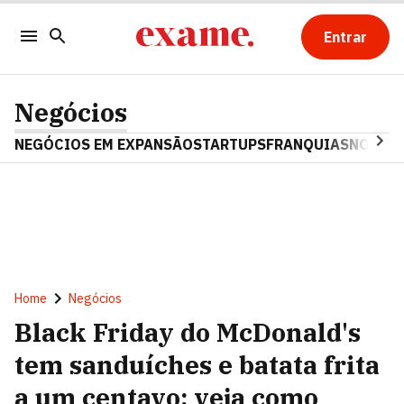
Entrar
Negócios
NEGÓCIOS EM EXPANSÃO
STARTUPS
FRANQUIAS
NOSTAL
Home
Negócios
Black Friday do McDonald's
tem sanduíches e batata frita
a um centavo; veja como