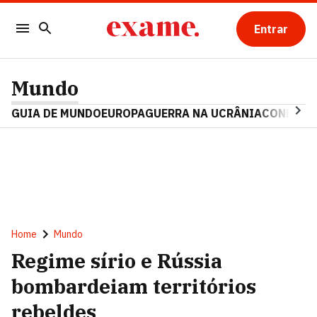
Entrar
Mundo
GUIA DE MUNDO
EUROPA
GUERRA NA UCRÂNIA
CONFLITO
Home
Mundo
Regime sírio e Rússia
bombardeiam territórios
rebeldes