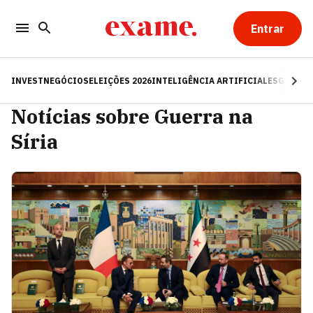
Entrar
INVEST
NEGÓCIOS
ELEIÇÕES 2026
INTELIGÊNCIA ARTIFICIAL
ESG
RE
Notícias sobre Guerra na
Síria