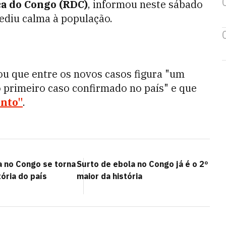
a do Congo (RDC)
, informou neste sábado
ediu calma à população.
u que entre os novos casos figura "um
 primeiro caso confirmado no país" e que
ento"
.
a no Congo se torna
Surto de ebola no Congo já é o 2º
tória do país
maior da história