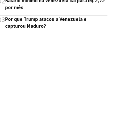
02
Salário mínimo na Venezuela cai para R$ 2,72
por mês
03
Por que Trump atacou a Venezuela e
capturou Maduro?