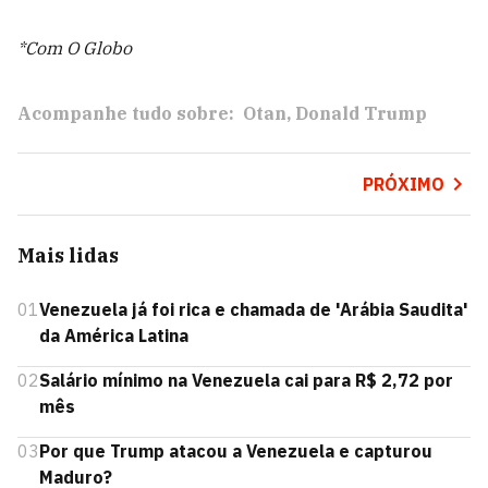
*Com O Globo
Acompanhe tudo sobre:
Otan
Donald Trump
PRÓXIMO
Mais lidas
01
Venezuela já foi rica e chamada de 'Arábia Saudita'
da América Latina
02
Salário mínimo na Venezuela cai para R$ 2,72 por
mês
03
Por que Trump atacou a Venezuela e capturou
Maduro?