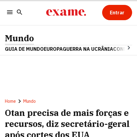
Entrar
Mundo
GUIA DE MUNDO
EUROPA
GUERRA NA UCRÂNIA
CONFLITO
Home
Mundo
Otan precisa de mais forças e
recursos, diz secretário-geral
após cortes dos EUA